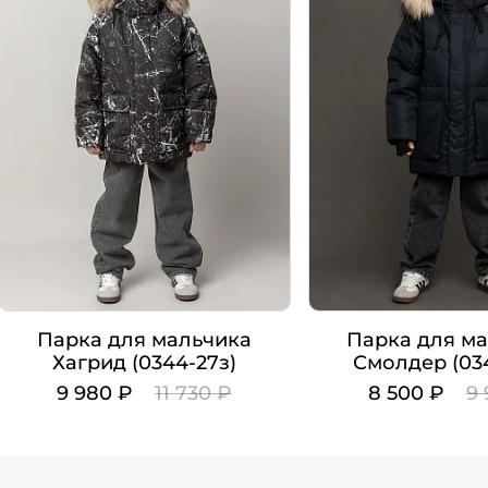
Парка для мальчика
Парка для м
Хагрид (0344-27з)
Смолдер (034
9 980 ₽
11 730 ₽
8 500 ₽
9 
Цвет
Цвет
Рост
Рост