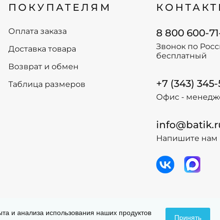
ПОКУПАТЕЛЯМ
КОНТАК
134
122
140
128
146
134
Оплата заказа
8 800 600-71
152
140
Звонок по Рос
Доставка товара
158
146
бесплатный
164
152
Возврат и обмен
170
+7 (343) 345
-
+
Таблица размеров
В
-
+
В корзину
Офис - менедж
info@batik.r
Напишите нам 
 данных
Догов
пыта и анализа использования наших продуктов
Принять