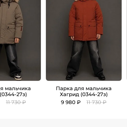
я мальчика
Парка для мальчика
(0344-27з)
Хагрид (0344-27з)
₽
11 730 ₽
9 980 ₽
11 730 ₽
Цвет
Рост