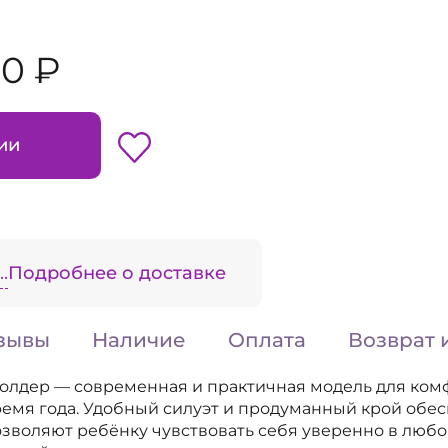
00 ₽
ии
.
Подробнее о доставке
зывы
Наличие
Оплата
Возврат 
молдер — современная и практичная модель для ко
ремя года. Удобный силуэт и продуманный крой обе
зволяют ребёнку чувствовать себя уверенно в люб