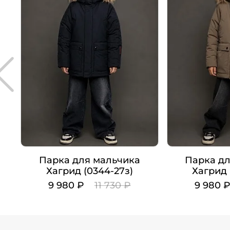
Парка для мальчика
Парка дл
Хагрид (0344-27з)
Хагрид 
9 980 ₽
11 730 ₽
9 980 
Цвет
Цвет
Рост
Рост