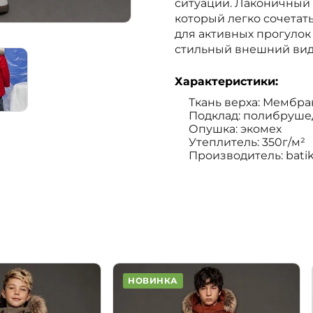
ситуации. Лаконичный
который легко сочетат
для активных прогулок
стильный внешний вид
Характеристики:
Ткань верха: Мембра
Подклад: полибрушед
Опушка: экомех
Утеплитель: 350г/м²
Производитель: bati
НОВИНКА