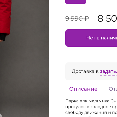
8 5
9 990 ₽
Нет в налич
Доставка в
задать..
Описание
От
Парка для мальчика С
прогулок в холодное в
свободу движений и по