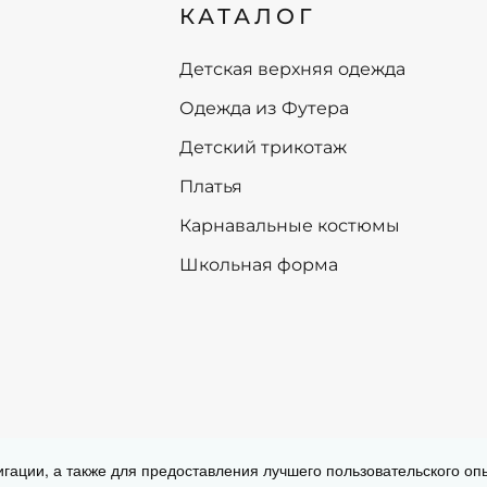
КАТАЛОГ
134
134
140
140
146
146
Детская верхняя одежда
152
152
Одежда из Футера
158
158
164
164
Детский трикотаж
170
170
Платья
+
-
+
В корзину
В корзину
Карнавальные костюмы
Школьная форма
Согласие на обработку персональных
игации, а также для предоставления лучшего пользовательского о