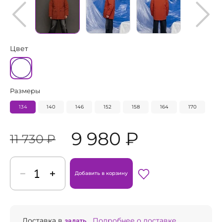
Цвет
Размеры
134
140
146
152
158
164
170
9 980 ₽
11 730 ₽
Добавить в корзину
Доставка в
задать...
Подробнее о доставке