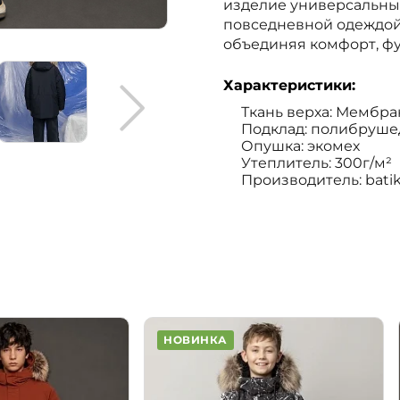
изделие универсальным
повседневной одеждой
объединяя комфорт, ф
Характеристики:
Ткань верха: Мембра
Подклад: полибруше
Опушка: экомех
Утеплитель: 300г/м²
Производитель: bati
НОВИНКА