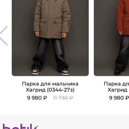
Парка для мальчика
Парка дл
Хагрид (0344-27з)
Хагрид 
9 980 ₽
11 730 ₽
9 980 
Цвет
Цвет
Рост
Рост
134