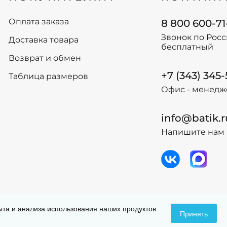
128
128
134
134
Оплата заказа
8 800 600-71
140
140
Звонок по Рос
Доставка товара
146
146
бесплатный
152
152
Возврат и обмен
+7 (343) 345
-
+
-
+
Таблица размеров
В корзину
В
Офис - менедж
info@batik.r
Напишите нам 
 данных
Догов
пыта и анализа использования наших продуктов
Принять