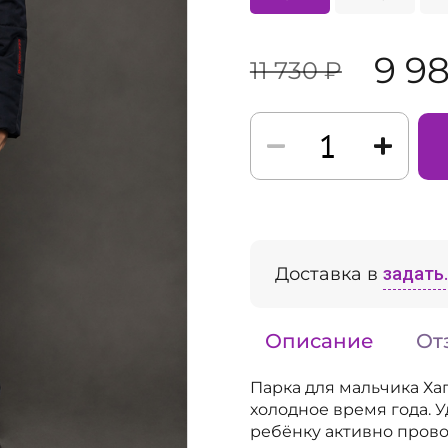
9 9
11 730 ₽
Доставка в
задать..
Описание
От
Парка для мальчика Ха
холодное время года. 
ребёнку активно прово