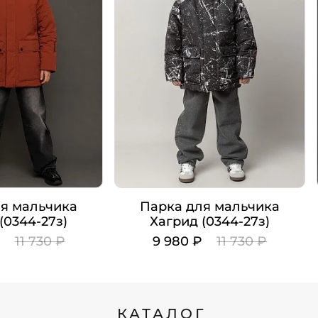
я мальчика
Парка для мальчика
(0344-27з)
Хагрид (0344-27з)
₽
11 730 ₽
9 980 ₽
11 730 ₽
Цвет
Рост
КАТАЛОГ
134
134