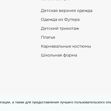
140
140
146
146
Детская верхняя одежда
152
152
Одежда из Футера
158
158
164
164
Детский трикотаж
170
170
Платья
+
-
+
В корзину
В корзину
Карнавальные костюмы
Школьная форма
Согласие на обработку персональных
игации, а также для предоставления лучшего пользовательского о