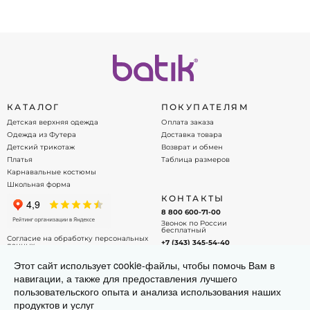
КАТАЛОГ
ПОКУПАТЕЛЯМ
Детская верхняя одежда
Оплата заказа
Одежда из Футера
Доставка товара
Детский трикотаж
Возврат и обмен
Платья
Таблица размеров
Карнавальные костюмы
Школьная форма
КОНТАКТЫ
8 800 600-71-00
Звонок по России
бесплатный
Согласие на обработку персональных
+7 (343) 345-54-40
данных
Офис - менеджер
Договор оферты
Этот сайт использует cookie-файлы, чтобы помочь Вам в
info@batik.ru
навигации, а также для предоставления лучшего
Напишите нам на почту!
пользовательского опыта и анализа использования наших
продуктов и услуг