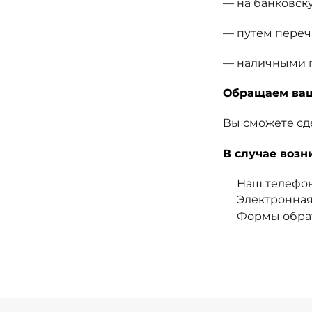
— на банковску
— путем переч
— наличными п
Обращаем ваш
Вы сможете сде
В случае возн
Наш телефон:
Электронная
Формы обрат