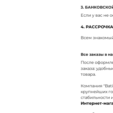
3. БАНКОВСКО
Если у вас не 
4. РАССРОЧК
Всем знакомый
Все заказы в н
После оформле
заказа: удобны
товара.
Компания "Bati
крупнейших го
стабильности 
Интернет-мага