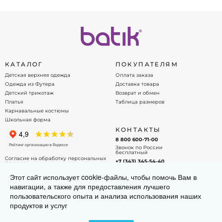
Идеален для детских утренников и
праздничных мероприятий
Яркий и запоминающийся образ для мальчика
Качественные материалы и удобная посадка
Закажите костюм пингвина для мальчика в
КАТАЛОГ
ПОКУПАТЕЛЯМ
интернет-магазине
Batik
с доставкой по всей
Детская верхняя одежда
Оплата заказа
России.
Одежда из Футера
Доставка товара
Детский трикотаж
Возврат и обмен
Платья
Таблица размеров
Карнавальные костюмы
Школьная форма
КОНТАКТЫ
8 800 600-71-00
Звонок по России
бесплатный
Согласие на обработку персональных
+7 (343) 345-54-40
данных
Офис - менеджер
Договор оферты
Этот сайт использует cookie-файлы, чтобы помочь Вам в
info@batik.ru
навигации, а также для предоставления лучшего
Напишите нам на почту!
пользовательского опыта и анализа использования наших
продуктов и услуг