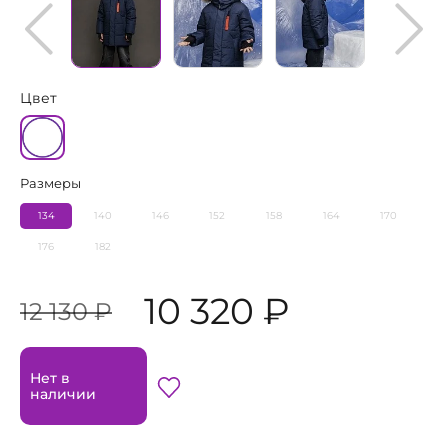
Цвет
Размеры
134
140
146
152
158
164
170
176
182
10 320 ₽
12 130 ₽
Нет в
наличии