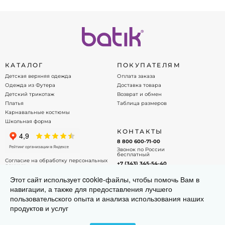
материалов, что позволяет активно двигаться и
наслаждаться праздником. Выбирайте
ковбойские костюмы для мальчиков и подарите
детям атмосферу веселья и приключений!
КАТАЛОГ
ПОКУПАТЕЛЯМ
Детская верхняя одежда
Оплата заказа
Одежда из Футера
Доставка товара
Детский трикотаж
Возврат и обмен
Платья
Таблица размеров
Карнавальные костюмы
Школьная форма
КОНТАКТЫ
8 800 600-71-00
Звонок по России
бесплатный
Согласие на обработку персональных
+7 (343) 345-54-40
данных
Офис - менеджер
Договор оферты
Этот сайт использует cookie-файлы, чтобы помочь Вам в
info@batik.ru
навигации, а также для предоставления лучшего
Напишите нам на почту!
пользовательского опыта и анализа использования наших
продуктов и услуг