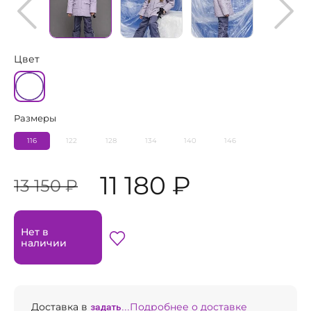
Цвет
Размеры
116
122
128
134
140
146
11 180 ₽
13 150 ₽
Нет в
наличии
Доставка в
задать...
Подробнее о доставке