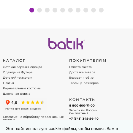
Подробнее
КАТАЛОГ
ПОКУПАТЕЛЯМ
Детская верхняя одежда
Оплата заказа
Одежда из Футера
Доставка товара
Детский трикотаж
Возврат и обмен
Платья
Таблица размеров
Карнавальные костюмы
Школьная форма
КОНТАКТЫ
8 800 600-71-00
Звонок по России
бесплатный
Согласие на обработку персональных
+7 (343) 345-54-40
данных
Офис - менеджер
Договор оферты
Этот сайт использует cookie-файлы, чтобы помочь Вам в
info@batik.ru