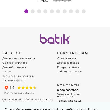
13 770 ₽
11 710 ₽
Подробнее
КАТАЛОГ
ПОКУПАТЕЛЯМ
Детская верхняя одежда
Оплата заказа
Одежда из Футера
Доставка товара
Детский трикотаж
Возврат и обмен
Платья
Таблица размеров
Карнавальные костюмы
Школьная форма
КОНТАКТЫ
8 800 600-71-00
Звонок по России
бесплатный
Согласие на обработку персональных
+7 (343) 345-54-40
данных
Офис - менеджер
Договор оферты
Этот сайт использует cookie-файлы, чтобы помочь Вам в
info@batik.ru