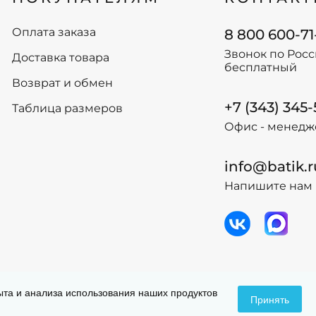
110
98
116
104
Оплата заказа
8 800 600-71
122
110
Звонок по Рос
Доставка товара
128
116
бесплатный
134
122
Возврат и обмен
+7 (343) 345
-
+
-
+
Таблица размеров
В корзину
В
Офис - менедж
info@batik.r
Напишите нам 
 данных
Догов
пыта и анализа использования наших продуктов
Принять