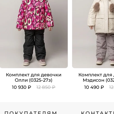
Комплект для девочки
Комплект для
Олли (0325-27з)
Мэдисон (032
10 930 ₽
12 850 ₽
10 490 ₽
12
Цвет
Цвет
Рост
Рост
ПОКУПАТЕЛЯМ
КОНТАК
104
92