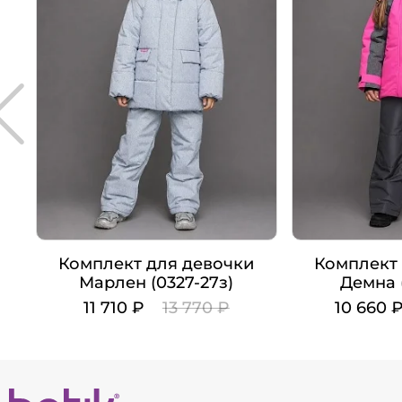
Комплект для девочки
Комплект 
Марлен (0327-27з)
Демна 
11 710 ₽
13 770 ₽
10 660 
Цвет
Цвет
Рост
Рост
116