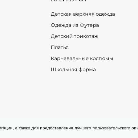
116
110
122
116
Детская верхняя одежда
128
122
Одежда из Футера
134
128
140
134
Детский трикотаж
+
-
+
Платья
В корзину
В корзину
Карнавальные костюмы
Школьная форма
Согласие на обработку персональных
игации, а также для предоставления лучшего пользовательского о