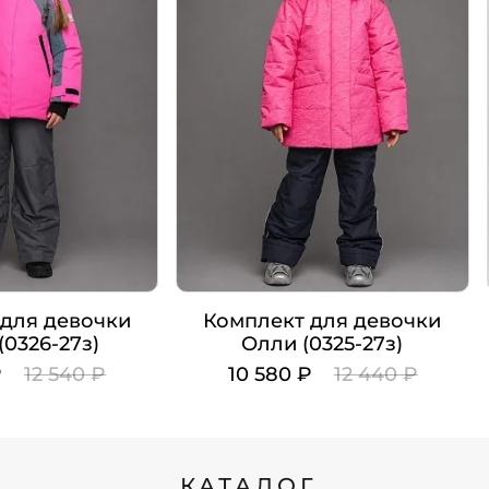
для девочки
Комплект для девочки
(0326-27з)
Олли (0325-27з)
₽
12 540 ₽
10 580 ₽
12 440 ₽
Цвет
Рост
КАТАЛОГ
110
104