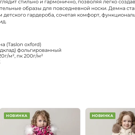
глядит стильно и гармонично, позволяя легко созда
тельные образы для повседневной носки. Демна ста
детского гардероба, сочетая комфорт, функциональ
ид.
а (Taslon oxford)
одклад) фольгированный
0г/м², пк 200г/м²
k
НОВИНКА
НОВИНКА