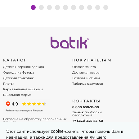
Подробнее
КАТАЛОГ
ПОКУПАТЕЛЯМ
Детская верхняя одежда
Оплата заказа
Одежда из Футера
Доставка товара
Детский трикотаж
Возврат и обмен
Платья
Таблица размеров
Карнавальные костюмы
Школьная форма
КОНТАКТЫ
8 800 600-71-00
Звонок по России
бесплатный
Согласие на обработку персональных
+7 (343) 345-54-40
данных
Офис - менеджер
Договор оферты
Этот сайт использует cookie-файлы, чтобы помочь Вам в
info@batik.ru
навигации, а также для предоставления лучшего
Напишите нам на почту!