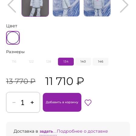
Цвет
Размеры
116
122
128
134
140
146
11 710 ₽
13 770 ₽
Добавить в корзину
Доставка в
задать...
Подробнее о доставке