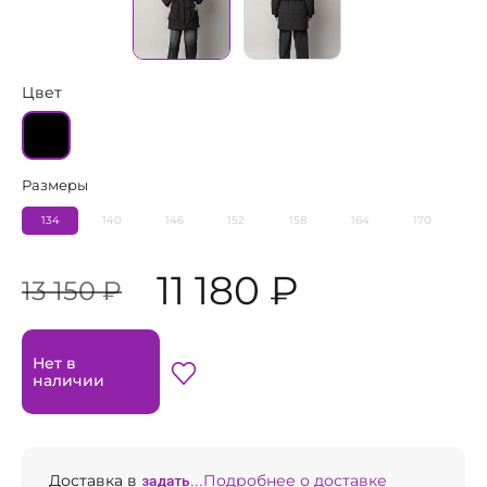
Цвет
Размеры
134
140
146
152
158
164
170
11 180 ₽
13 150 ₽
Нет в
наличии
Доставка в
задать...
Подробнее о доставке