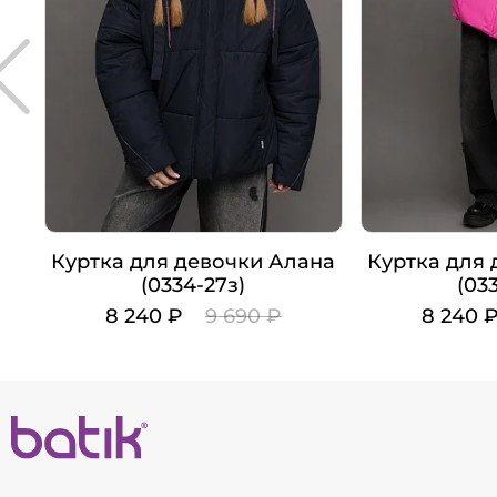
Куртка для девочки Алана
Куртка для
(0334-27з)
(03
8 240 ₽
9 690 ₽
8 240 
Цвет
Цвет
Рост
Рост
140
146
152