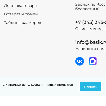
158
158
Звонок по Рос
Доставка товара
164
164
бесплатный
Возврат и обмен
-
+
-
+
В корзину
В
+7 (343) 345
Таблица размеров
Офис - менедж
info@batik.r
Напишите нам 
 данных
Догов
пыта и анализа использования наших продуктов
Принять