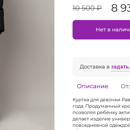
8 9
10 500 ₽
Нет в налич
Доставка в
задать..
Описание
От
Куртка для девочки Ра
года. Продуманный кро
позволяя ребёнку акти
делает изделие универ
повседневной одеждой