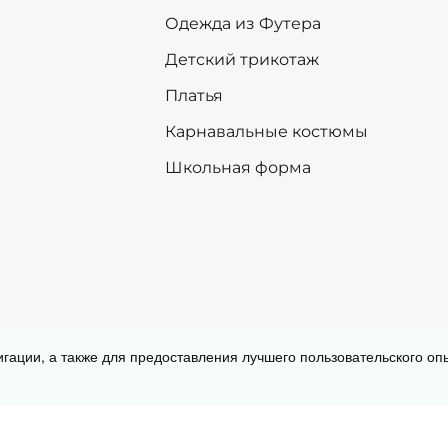
158
158
Одежда из Футера
164
164
Детский трикотаж
+
-
+
В корзину
В корзину
Платья
Карнавальные костюмы
Школьная форма
Согласие на обработку персональных
игации, а также для предоставления лучшего пользовательского о