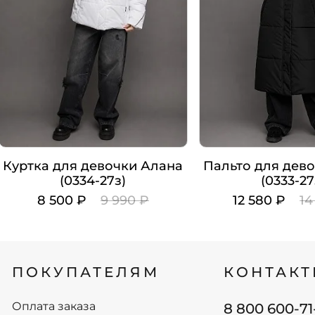
Куртка для девочки Алана
Пальто для дев
(0334-27з)
(0333-27
8 500 ₽
9 990 ₽
12 580 ₽
14
Цвет
Цвет
Рост
Рост
ПОКУПАТЕЛЯМ
КОНТАК
140
140
146
146
152
152
Оплата заказа
8 800 600-71