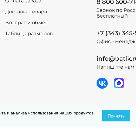
Оплата заказа
8 800 600-71
158
158
Звонок по Рос
Доставка товара
164
164
бесплатный
Возврат и обмен
-
+
-
+
В корзину
В
+7 (343) 345
Таблица размеров
Офис - менедж
info@batik.r
Напишите нам 
 данных
Догов
пыта и анализа использования наших продуктов
Принять