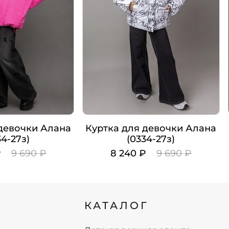
 девочки Алана
Куртка для девочки Алана
34-27з)
(0334-27з)
₽
9 690 ₽
8 240 ₽
9 690 ₽
Цвет
Рост
КАТАЛОГ
140
140
146
146
152
152