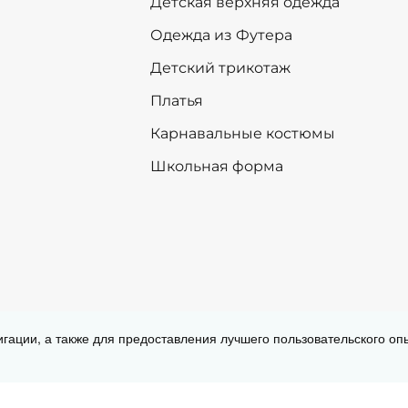
Детская верхняя одежда
158
158
Одежда из Футера
164
164
Детский трикотаж
+
-
+
В корзину
В корзину
Платья
Карнавальные костюмы
Школьная форма
Согласие на обработку персональных
игации, а также для предоставления лучшего пользовательского о