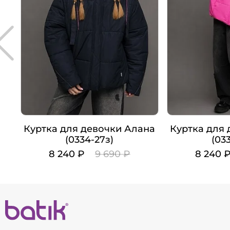
Куртка для девочки Алана
Куртка для
(0334-27з)
(03
8 240 ₽
9 690 ₽
8 240 
Цвет
Цвет
Рост
Рост
140
146
152