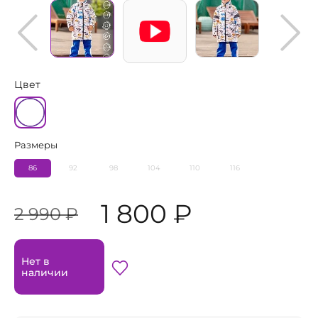
Цвет
Размеры
86
92
98
104
110
116
1 800 ₽
2 990 ₽
Нет в
наличии