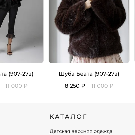
та (907-27з)
Шуба Беата (907-27з)
₽
11 000 ₽
8 250 ₽
11 000 ₽
Цвет
Рост
КАТАЛОГ
4/40-42
164/40-42
4/44-46
164/44-46
Детская верхняя одежда