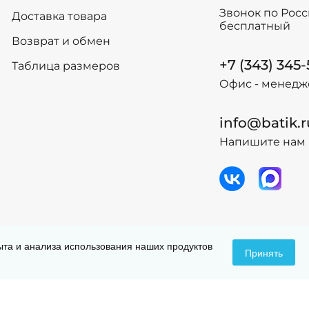
-
+
-
+
В корзину
В
Звонок по Рос
Доставка товара
бесплатный
Возврат и обмен
+7 (343) 345
Таблица размеров
Офис - менедж
info@batik.r
Напишите нам 
 данных
Догов
пыта и анализа использования наших продуктов
Принять