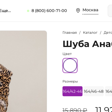
Москва
Еще...
8 (800) 600-71-00
Главная
Каталог
Дет
Шуба Анаб
Цвет
Размеры
164/42-46
164/46-48
164
11 
15 890 ₽