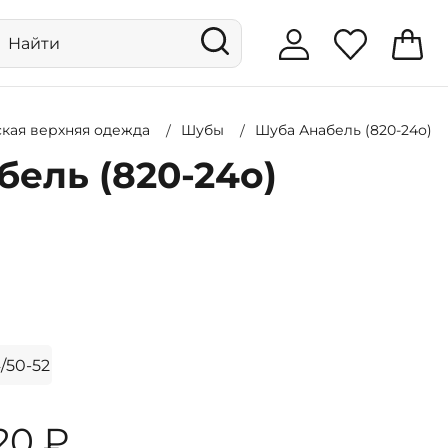
ская верхняя одежда
Шубы
Шуба Анабель (820-24о)
ель (820-24о)
/50-52
920 ₽