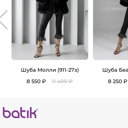
Шуба Молли (911-27з)
Шуба Беа
8 550 ₽
11 400 ₽
8 250 
Цвет
Цвет
Рост
Рост
164/42-44
16
164/46-48
16