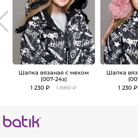
Шапка вязаная с мехом
Шапка вяз
(007-24з)
(00
1 230 ₽
1 880 ₽
1 230 
Цвет
Цвет
Рост
Рост
52-56
-
+
-
В корзину