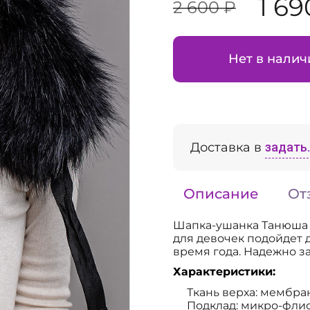
1 69
2 600 ₽
Нет в налич
Доставка в
задать..
Описание
От
Шапка-ушанка Танюша 
для девочек подойдет 
время года. Надежно з
Характеристики:
Ткань верха: мембра
Подклад: микро-фли