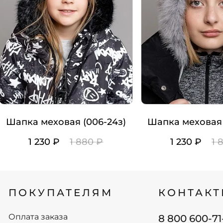
Шапка меховая (006-24з)
Шапка меховая 
1 230 ₽
1 880 ₽
1 230 ₽
1 
Цвет
Цвет
Рост
Рост
ПОКУПАТЕЛЯМ
КОНТАК
52-56
52-56
-
+
-
+
В корзину
В
Оплата заказа
8 800 600-71