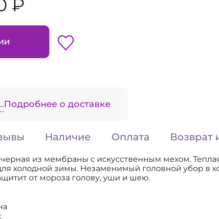
0 ₽
ии
.
Подробнее о доставке
зывы
Наличие
Оплата
Возврат 
черная из мембраны с искусственным мехом. Тепла
для холодной зимы. Незаменимый головной убор в х
ащитит от мороза голову, уши и шею.
на
с