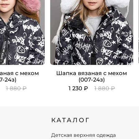
аная с мехом
Шапка вязаная с мехом
7-24з)
(007-24з)
₽
1 880 ₽
1 230 ₽
1 880 ₽
Цвет
Рост
КАТАЛОГ
52-56
52-56
+
-
+
В корзину
В корзину
Детская верхняя одежда