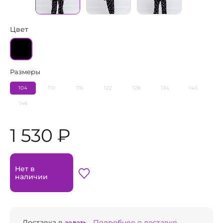
Цвет
Размеры
104
110
116
122
128
134
140
146
1 530 ₽
Нет в
наличии
Доставка в
задать...
Подробнее о доставке