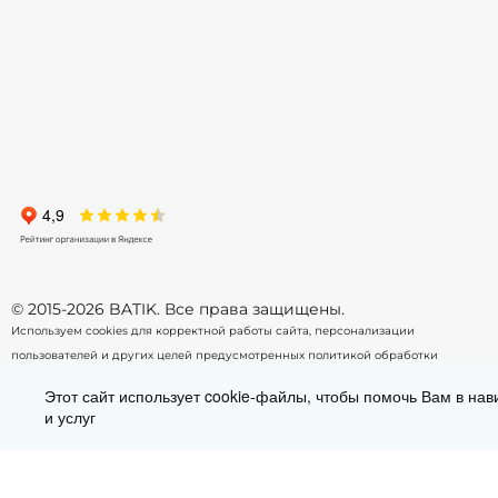
128
134
140
146
152
158
164
170
176
-
+
-
В корзину
© 2015-2026 BATIK. Все права защищены.
Используем cookies для корректной работы сайта, персонализации
пользователей и других целей предусмотренных
политикой обработки
персональных данных.
Этот сайт использует cookie-файлы, чтобы помочь Вам в нав
и услуг