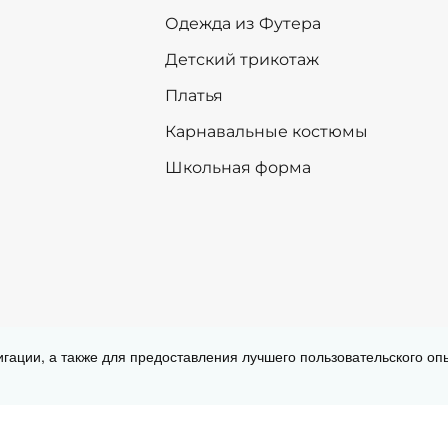
128
128
Одежда из Футера
134
134
140
140
Детский трикотаж
146
146
Платья
152
152
158
158
Карнавальные костюмы
164
164
Школьная форма
170
170
176
176
+
-
+
В корзину
В корзину
Согласие на обработку персональных
игации, а также для предоставления лучшего пользовательского о