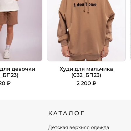
для девочки
Худи для мальчика
2_БП23)
(032_БП23)
20 ₽
2 200 ₽
Цвет
Рост
КАТАЛОГ
110
110
116
116
122
122
Детская верхняя одежда