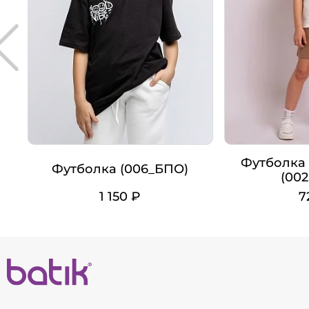
Футболка 
Футболка (006_БПО)
(00
1 150 ₽
7
Цвет
Цвет
Рост
Рост
110
116
122