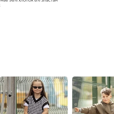
нье 98% хлопок 8% эластан
k