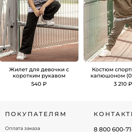
Жилет для девочки с
Костюм спорт
коротким рукавом
капюшоном (0
(035_ОС22)
540 ₽
3 210 
Цвет
Цвет
Рост
Рост
ПОКУПАТЕЛЯМ
КОНТАК
104
98
110
104
116
110
Оплата заказа
8 800 600-71