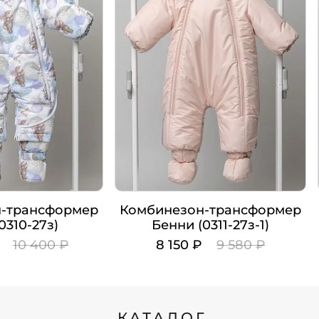
-трансформер
Комбинезон-трансформер
0310-27з)
Бенни (0311-27з-1)
₽
10 400 ₽
8 150 ₽
9 580 ₽
Цвет
Рост
КАТАЛОГ
62
62