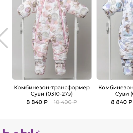
Комбинезон-трансформер
Комбинезон
Суви (0310-27з)
Суви (
8 840 ₽
10 400 ₽
8 840 
Цвет
Цвет
Рост
Рост
62