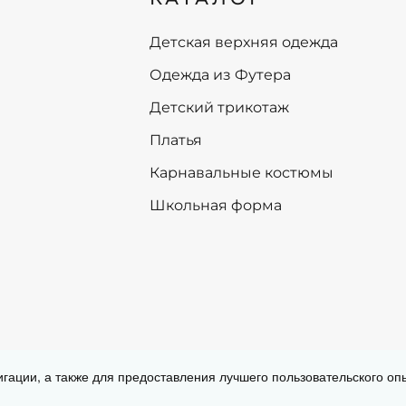
68
68
74
74
Детская верхняя одежда
80
Одежда из Футера
+
В корзину
-
+
В корзину
Детский трикотаж
Платья
Карнавальные костюмы
Школьная форма
Согласие на обработку персональных
игации, а также для предоставления лучшего пользовательского о