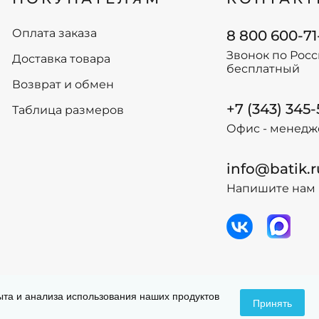
68
68
74
74
Оплата заказа
8 800 600-71
80
80
Звонок по Рос
Доставка товара
бесплатный
-
+
-
+
В корзину
В
Возврат и обмен
+7 (343) 345
Таблица размеров
Офис - менедж
info@batik.r
Напишите нам 
 данных
Догов
пыта и анализа использования наших продуктов
Принять