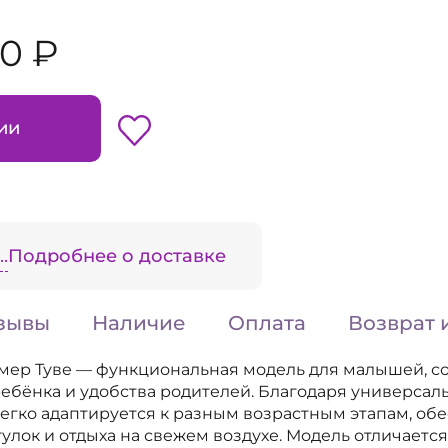
90 ₽
ии
.
Подробнее о доставке
зывы
Наличие
Оплата
Возврат 
ер Туве — функциональная модель для малышей, со
ебёнка и удобства родителей. Благодаря универсал
егко адаптируется к разным возрастным этапам, об
улок и отдыха на свежем воздухе. Модель отличается