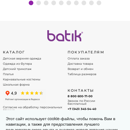
Подробнее
КАТАЛОГ
ПОКУПАТЕЛЯМ
Детская верхняя одежда
Оплата заказа
Одежда из Футера
Доставка товара
Детский трикотаж
Возврат и обмен
Платья
Таблица размеров
Карнавальные костюмы
Школьная форма
КОНТАКТЫ
8 800 600-71-00
Звонок по России
бесплатный
Согласие на обработку персональных
+7 (343) 345-54-40
данных
Офис - менеджер
Договор оферты
Этот сайт использует cookie-файлы, чтобы помочь Вам в
info@batik.ru
навигации, а также для предоставления лучшего
Напишите нам на почту!
пользовательского опыта и анализа использования наших