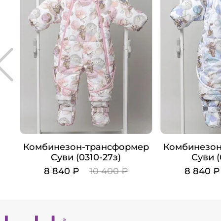
Комбинезон-трансформер
Комбинезон
Суви (0310-27з)
Суви (
8 840 ₽
10 400 ₽
8 840 
Цвет
Цвет
Рост
Рост
62