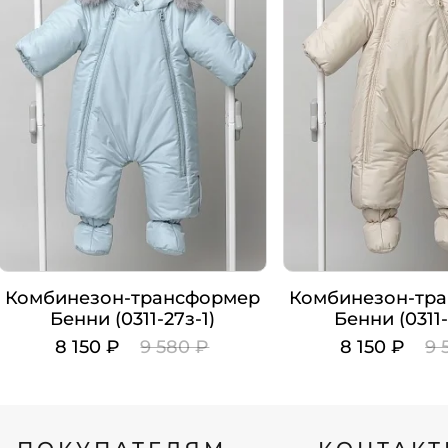
Комбинезон-трансформер
Комбинезон-тр
Бенни (0311-27з-1)
Бенни (0311-
8 150 ₽
9 580 ₽
8 150 ₽
9 
Цвет
Цвет
Рост
Рост
62
62