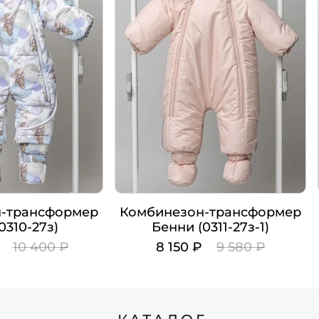
-трансформер
Комбинезон-трансформер
0310-27з)
Бенни (0311-27з-1)
₽
10 400 ₽
8 150 ₽
9 580 ₽
Цвет
Рост
62
62