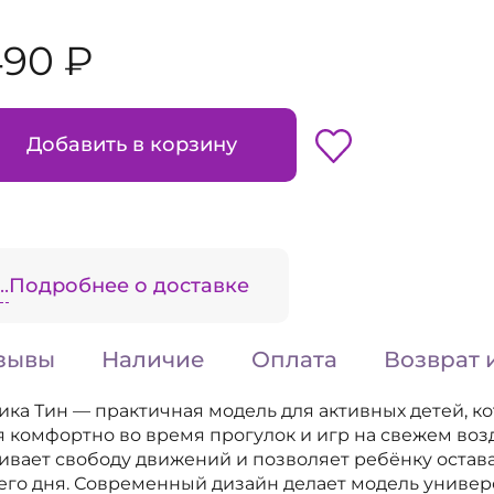
490 ₽
Добавить в корзину
.
Подробнее о доставке
зывы
Наличие
Оплата
Возврат 
ка Тин — практичная модель для активных детей, к
я комфортно во время прогулок и игр на свежем возд
вает свободу движений и позволяет ребёнку остав
сего дня. Современный дизайн делает модель униве