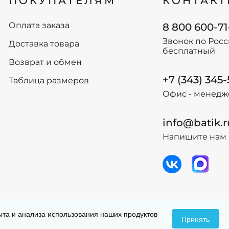
ПОКУПАТЕЛЯМ
КОНТАК
68
68
74
74
Оплата заказа
8 800 600-71
80
80
Звонок по Рос
Доставка товара
бесплатный
-
+
-
+
В корзину
В
Возврат и обмен
+7 (343) 345
Таблица размеров
Офис - менедж
info@batik.r
Напишите нам 
 данных
Догов
пыта и анализа использования наших продуктов
Принять