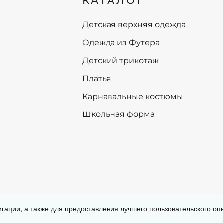
КАТАЛОГ
68
68
74
74
Детская верхняя одежда
80
Одежда из Футера
+
В корзину
-
+
В корзину
Детский трикотаж
Платья
Карнавальные костюмы
Школьная форма
Согласие на обработку персональных
игации, а также для предоставления лучшего пользовательского о