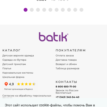
Подробнее
КАТАЛОГ
ПОКУПАТЕЛЯМ
Детская верхняя одежда
Оплата заказа
Одежда из Футера
Доставка товара
Детский трикотаж
Возврат и обмен
Платья
Таблица размеров
Карнавальные костюмы
Школьная форма
КОНТАКТЫ
8 800 600-71-00
Звонок по России
бесплатный
Согласие на обработку персональных
+7 (343) 345-54-40
данных
Офис - менеджер
Договор оферты
Этот сайт использует cookie-файлы, чтобы помочь Вам в
info@batik.ru