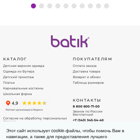
Подробнее
КАТАЛОГ
ПОКУПАТЕЛЯМ
Детская верхняя одежда
Оплата заказа
Одежда из Футера
Доставка товара
Детский трикотаж
Возврат и обмен
Платья
Таблица размеров
Карнавальные костюмы
Школьная форма
КОНТАКТЫ
8 800 600-71-00
Звонок по России
бесплатный
Согласие на обработку персональных
+7 (343) 345-54-40
данных
Офис - менеджер
Договор оферты
Этот сайт использует cookie-файлы, чтобы помочь Вам в
info@batik.ru
навигации, а также для предоставления лучшего
Напишите нам на почту!