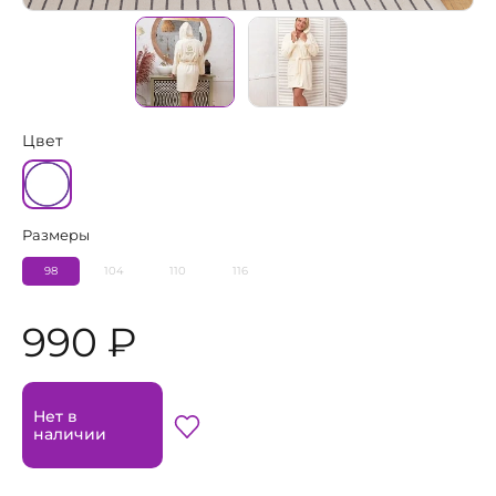
Цвет
Размеры
98
104
110
116
990 ₽
Нет в
наличии