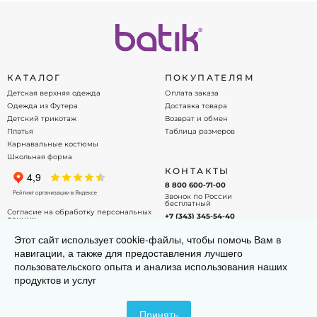
КАТАЛОГ
ПОКУПАТЕЛЯМ
Детская верхняя одежда
Оплата заказа
Одежда из Футера
Доставка товара
Детский трикотаж
Возврат и обмен
Платья
Таблица размеров
Карнавальные костюмы
Школьная форма
КОНТАКТЫ
8 800 600-71-00
Звонок по России
бесплатный
Согласие на обработку персональных
+7 (343) 345-54-40
данных
Офис - менеджер
Договор оферты
Этот сайт использует cookie-файлы, чтобы помочь Вам в
info@batik.ru
навигации, а также для предоставления лучшего
Напишите нам на почту!
пользовательского опыта и анализа использования наших
продуктов и услуг
Принять
© 2015-2026 BATIK. Все права защищены