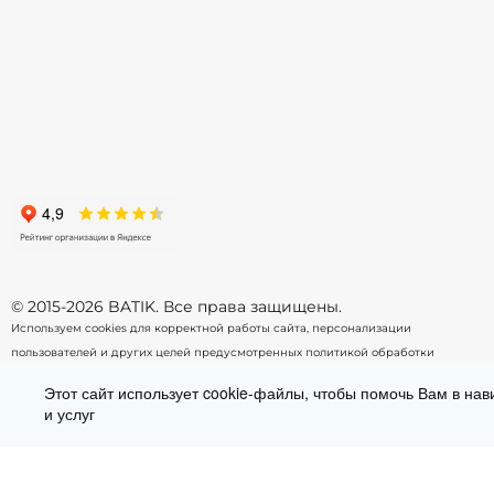
122
128
134
140
146
152
158
164
170
-
+
В корзину
© 2015-2026 BATIK. Все права защищены.
Используем cookies для корректной работы сайта, персонализации
пользователей и других целей предусмотренных
политикой обработки
персональных данных.
Этот сайт использует cookie-файлы, чтобы помочь Вам в нав
и услуг