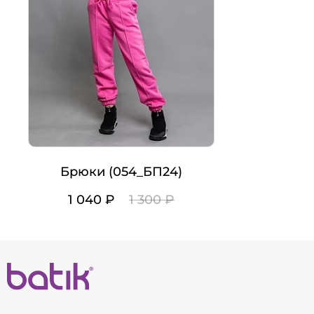
Брюки (054_БП24)
1 040 ₽
1 300 ₽
Цвет
Рост
104
110
116