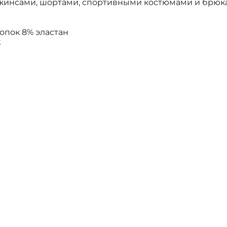
джинсами, шортами, спортивными костюмами и брюк
лопок 8% эластан
k