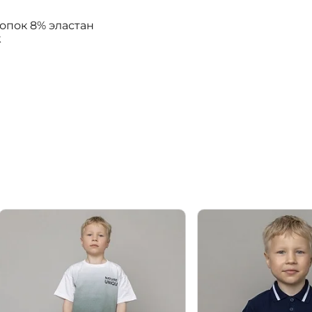
лопок 8% эластан
k