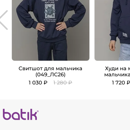
Свитшот для мальчика
Худи на 
(049_ЛС26)
мальчика
1 030 ₽
1 280 ₽
1 720 
Цвет
Цвет
Рост
Рост
98
104
110