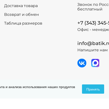
116
116
Звонок по Рос
Доставка товара
122
122
бесплатный
128
128
Возврат и обмен
134
134
+7 (343) 345
Таблица размеров
-
+
-
+
В корзину
Офис - менедж
В
info@batik.r
Напишите нам 
 данных
Догов
пыта и анализа использования наших продуктов
Принять