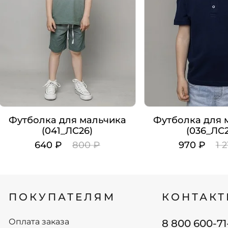
Футболка для мальчика
Футболка для 
(041_ЛС26)
(036_ЛС2
640 ₽
800 ₽
970 ₽
1 
Цвет
Цвет
Рост
Рост
ПОКУПАТЕЛЯМ
КОНТАК
98
98
104
104
110
110
Оплата заказа
8 800 600-71