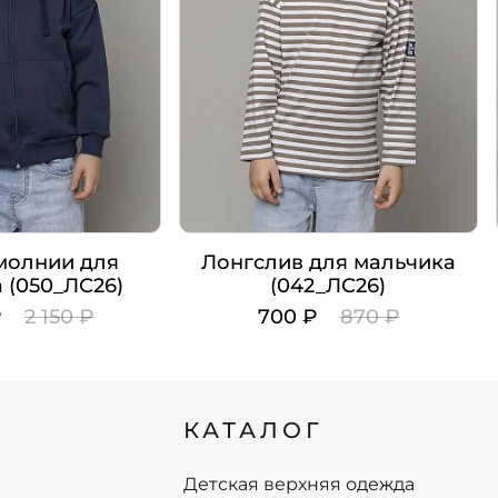
молнии для
Лонгслив для мальчика
 (050_ЛС26)
(042_ЛС26)
₽
2 150 ₽
700 ₽
870 ₽
Цвет
Рост
КАТАЛОГ
98
98
104
104
110
110
Детская верхняя одежда