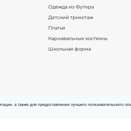
116
116
Одежда из Футера
122
122
128
128
Детский трикотаж
134
134
Платья
+
-
+
В корзину
В корзину
Карнавальные костюмы
Школьная форма
Согласие на обработку персональных
игации, а также для предоставления лучшего пользовательского о