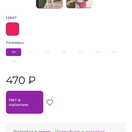
Цвет
Размеры
98
104
110
116
122
128
134
140
470 ₽
Нет в
наличии
Доставка в
задать...
Подробнее о доставке