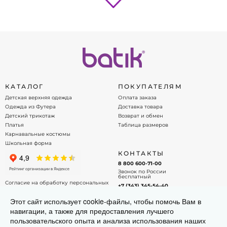
плоские швы, кнопки‑безопасность и удобный
фасон, который не сковывает движения. Боди и
распашонки легко одеваются благодаря
удобным застёжкам, шапочки мягко прилегают к
головке, а конверты сохраняют тепло при
выписке из роддома.
Одежда batik сочетает заботу и качество:
российское производство, экологичные
КАТАЛОГ
ПОКУПАТЕЛЯМ
материалы, деликатный крой и широкий
Детская верхняя одежда
Оплата заказа
размерный ряд от 50 до 80 роста. Удобный
Одежда из Футера
Доставка товара
онлайн‑заказ и доставка по всей России. batik —
Детский трикотаж
Возврат и обмен
комфорт и безопасность для самых маленьких.
Платья
Таблица размеров
Карнавальные костюмы
Школьная форма
КОНТАКТЫ
8 800 600-71-00
Звонок по России
бесплатный
Согласие на обработку персональных
+7 (343) 345-54-40
данных
Офис - менеджер
Договор оферты
Этот сайт использует cookie-файлы, чтобы помочь Вам в
info@batik.ru
навигации, а также для предоставления лучшего
Напишите нам на почту!
пользовательского опыта и анализа использования наших