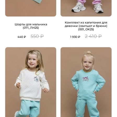
Комплект из капитония для
Шорты для мальчика
девочки (свитшот и брюки)
(071_ЛН25)
(001_ОК25)
550 ₽
2 410 ₽
440 ₽
1 930 ₽