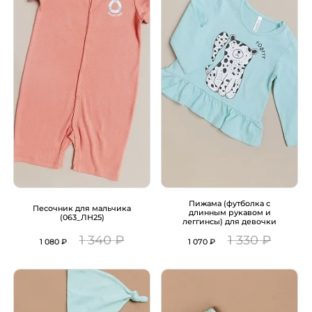
Пижама (футболка с
Песочник для мальчика
длинным рукавом и
(063_ЛН25)
леггинсы) для девочки
(028_ЛН25)
1 340 ₽
1 330 ₽
1 080 ₽
1 070 ₽