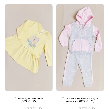
Платье для девочки
Толстовка на молнии для
(009_ЛН25)
девочки (033_ЛН25)