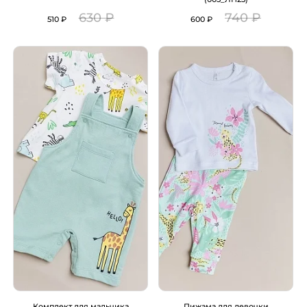
630 ₽
740 ₽
510 ₽
600 ₽
Комплект для мальчика
Пижама для девочки