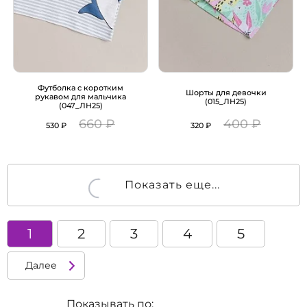
Футболка с коротким
Шорты для девочки
рукавом для мальчика
(015_ЛН25)
(047_ЛН25)
660 ₽
400 ₽
530 ₽
320 ₽
Показать еще...
1
2
3
4
5
Далее
Показывать по: