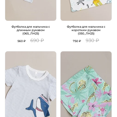
Футболка для мальчика с
Футболка для мальчика с
длинным рукавом
коротким рукавом
(065_ЛН25)
(050_ЛН25)
690 ₽
930 ₽
560 ₽
750 ₽